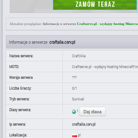
Aktualnie przeglądasz:
Informacje o serwerze
Craftserve.pl - wydajny hosting Minecra
Informacje o serwerze:
craftalia.csrv.pl
Nazwa serwera:
CraftAlia
MOTD:
Craftserve.pl - wydajny hosting Minecraft!\
Wersja serwera
???
Liczba Graczy:
0/1
Tryb serwera:
Survival
Diaxy serwera:
1
Ip serwera:
craftalia.csrv.pl
Lokalizacja:
pl