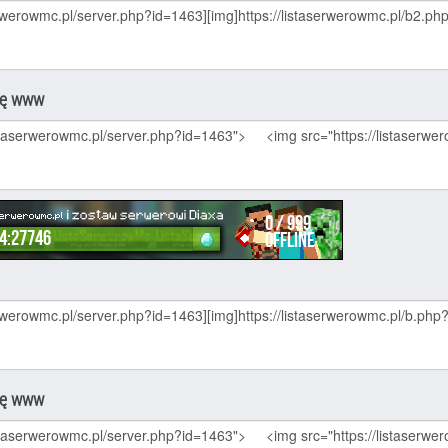
nę www
nę www