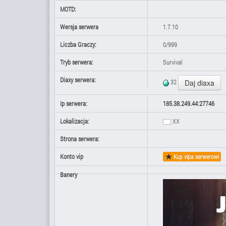
MOTD:
Wersja serwera
1.7.10
Liczba Graczy:
0/999
Tryb serwera:
Survival
Diaxy serwera:
32
Ip serwera:
185.38.249.44:27746
Lokalizacja:
XX
Strona serwera:
Konto vip
Kup vipa serwerowi
Banery