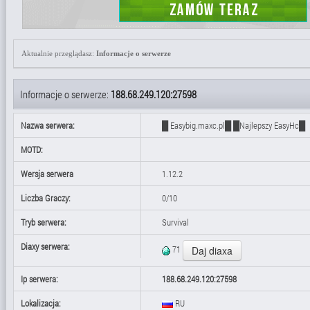
Aktualnie przeglądasz:
Informacje o serwerze
Informacje o serwerze:
188.68.249.120:27598
Nazwa serwera:
█ Easybig.maxc.pl█ █Najlepszy EasyHc█
MOTD:
Wersja serwera
1.12.2
Liczba Graczy:
0/10
Tryb serwera:
Survival
Diaxy serwera:
71
Ip serwera:
188.68.249.120:27598
Lokalizacja:
RU