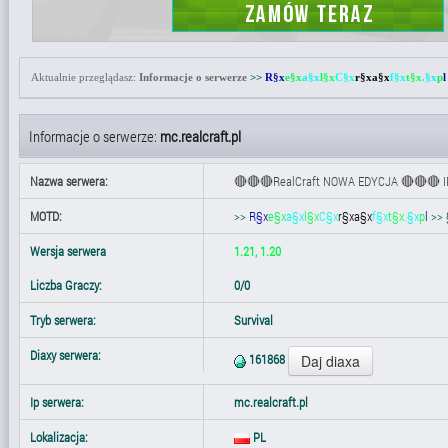
Aktualnie przeglądasz:
Informacje o serwerze
>>
R§x
e§x
a§x
l§x
C§x
r§x
a§x
f§x
t§x
.§x
p
Informacje o serwerze:
mc.realcraft.pl
Nazwa serwera:
🔴🔴🔴RealCraft NOWA EDYCJA 🔴🔴🔴 I
MOTD:
>>
R§x
e§x
a§x
l§x
C§x
r§x
a§x
f§x
t§x
.§x
p
l
>> 
Wersja serwera
1.21, 1.20
Liczba Graczy:
0/0
Tryb serwera:
Survival
Diaxy serwera:
161868
Ip serwera:
mc.realcraft.pl
Lokalizacja:
PL