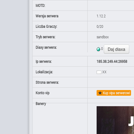
MOTD:
Wersja serwera
1.12.2
Liczba Graczy:
0/20
Tryb serwera:
sandbox
Diaxy serwera:
0
Ip serwera:
185.38.249.44:26958
Lokalizacja:
XX
Strona serwera:
Konto vip
Kup vipa serwerowi
Banery