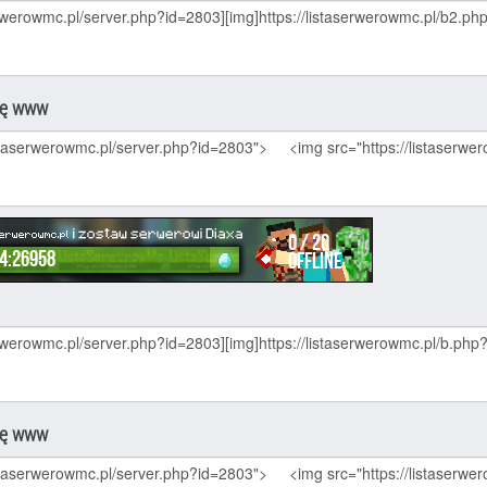
nę www
nę www