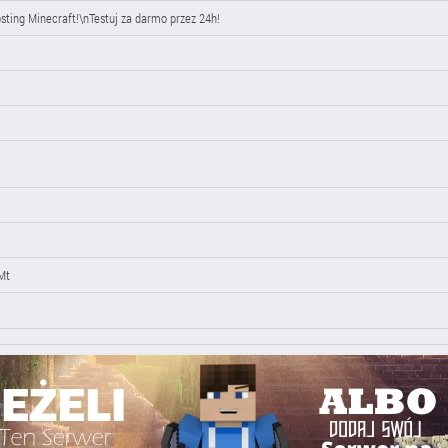
osting Minecraft!\nTestuj za darmo przez 24h!
Mt