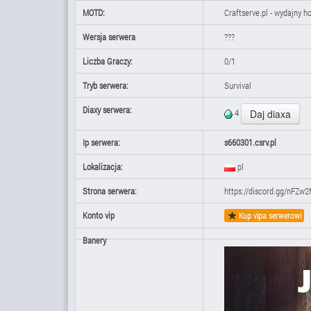
MOTD:
Craftserve.pl - wydajny h
Wersja serwera
???
Liczba Graczy:
0/1
Tryb serwera:
Survival
Diaxy serwera:
4
Ip serwera:
s660301.csrv.pl
Lokalizacja:
pl
Strona serwera:
https://discord.gg/nFZw2
Konto vip
Kup vipa serwerowi
Banery