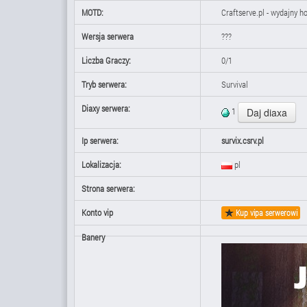
MOTD:
Craftserve.pl - wydajny h
Wersja serwera
???
Liczba Graczy:
0/1
Tryb serwera:
Survival
Diaxy serwera:
1
Ip serwera:
survix.csrv.pl
Lokalizacja:
pl
Strona serwera:
Konto vip
Kup vipa serwerowi
Banery