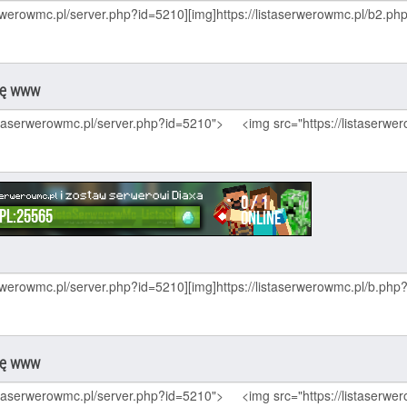
nę www
nę www