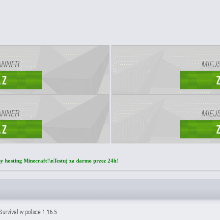
ny hosting Minecraft!\nTestuj za darmo przez 24h!
 Survival w polsce 1.16.5