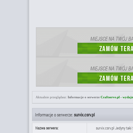
Aktualnie przeglądasz:
Informacje o serwerze
Craftserve.pl - wydaj
Informacje o serwerze:
survix.csrv.pl
Nazwa serwera:
survix.csrv.pl Jedyny taki