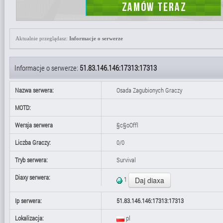
Aktualnie przeglądasz:
Informacje o serwerze
Informacje o serwerze:
51.83.146.146:17313:17313
Nazwa serwera:
Osada Zagubionych Graczy
MOTD:
Wersja serwera
§c§oOffl
Liczba Graczy:
0/0
Tryb serwera:
Survival
Diaxy serwera:
1
Ip serwera:
51.83.146.146:17313:17313
Lokalizacja:
pl