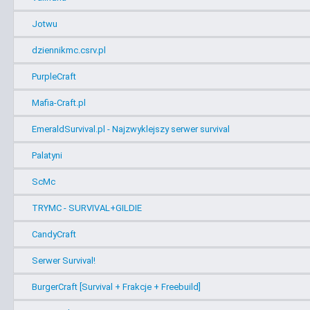
Jotwu
dziennikmc.csrv.pl
PurpleCraft
Mafia-Craft.pl
EmeraldSurvival.pl - Najzwyklejszy serwer survival
Palatyni
ScMc
TRYMC - SURVIVAL+GILDIE
CandyCraft
Serwer Survival!
BurgerCraft [Survival + Frakcje + Freebuild]