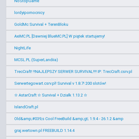
NoStopGame
lordyipomocnicy
GoldMc Survival + TerenBloku
AxiMC.PL [Dawniej BlueMC.PL] W piątek startujemy!
NightLife
MCSL.PL (SuperLandiia)
TrecCraft! !!NAJLEPSZY SERWER SURVIVAL!!!! IP: TrecCraft.csrv.pl
Serwertegowart.csrv.pl! Survival v 1.8.7! 200 slotów!
✫ AstarCraft ✫ Survival + Działk 1.13.2 ✫
IslandCraft.pl
Old&amp;#039;s Cool FreeBuild &amp;gt; 1.9.4 - 26.1.2 &amp
graj.wertown.pl FREEBUILD 1.14.4