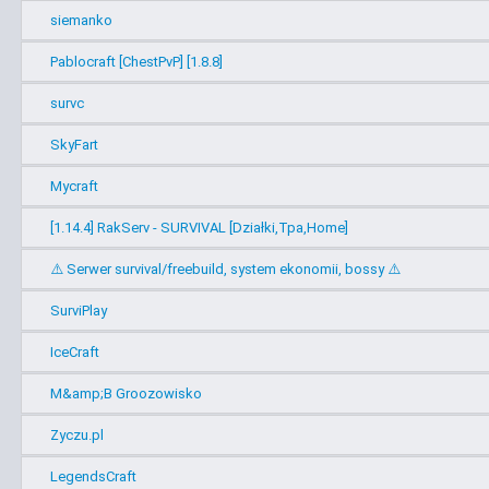
siemanko
Pablocraft [ChestPvP] [1.8.8]
survc
SkyFart
Mycraft
[1.14.4] RakServ - SURVIVAL [Działki,Tpa,Home]
⚠️ Serwer survival/freebuild, system ekonomii, bossy ⚠️
SurviPlay
IceCraft
M&amp;B Groozowisko
Zyczu.pl
LegendsCraft