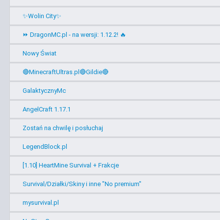
✨Wolin City✨
⏩ DragonMC.pl - na wersji: 1.12.2! 🔥
Nowy Świat
🔴MinecraftUltras.pl🔴Gildie🔴
GalaktycznyMc
AngelCraft 1.17.1
Zostań na chwilę i posłuchaj
LegendBlock.pl
[1.10] HeartMine Survival + Frakcje
Survival/Działki/Skiny i inne "No premium"
mysurvival.pl