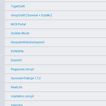
TigerCraft
SnopCraft [ Survival + Dzialki ]
MCX Portal
Golden Block
GniazdoWidzówSezon3
KONOPIA
DzimHC
fragsurvix.csrv.pl
Survivial+frakcje 1.7.2
RealLife
crystalmc.csrv.pl
Valindria