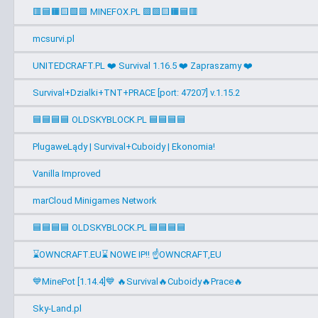
🟥🟦🟧🟨🟩🟪 MINEFOX.PL 🟪🟩🟨🟧🟦🟥
mcsurvi.pl
UNITEDCRAFT.PL ❤️ Survival 1.16.5 ❤️ Zapraszamy ❤️
Survival+Dzialki+TNT+PRACE [port: 47207] v.1.15.2
🟦🟦🟦🟦 OLDSKYBLOCK.PL 🟦🟦🟦🟦
PlugaweLądy | Survival+Cuboidy | Ekonomia!
Vanilla Improved
marCloud Minigames Network
🟦🟦🟦🟦 OLDSKYBLOCK.PL 🟦🟦🟦🟦
⌛OWNCRAFT.EU⌛ NOWE IP!! ☝OWNCRAFT,EU
💙MinePot [1.14.4]💙 🔥Survival🔥Cuboidy🔥Prace🔥
Sky-Land.pl