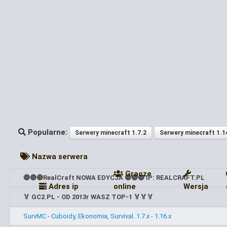
Popularne:
Serwery minecraft 1.7.2
Serwery minecraft 1.1
Nazwa serwera
Gracze
🔴🔴🔴RealCraft NOWA EDYCJA 🔴🔴🔴 IP: REALCRAFT.PL
Adres ip
online
Wersja
🏅 GC2.PL - OD 2013r WASZ TOP-1 🏅🏅🏅
SurvMC - Cuboidy, Ekonomia, Survival. 1.7.x - 1.16.x