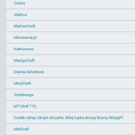
Civitas
starbox
MyOwnCraft
Mineserver.pl
Kaktusowo
MangoCraft
Eternal Adventure
MindCraft
GoldenAge
MTCRAFT.PL
Dzialki sklep Ukryte skrzynki, Wbij topke Bossy Biomy Wbijaj!!!!
MefCraft