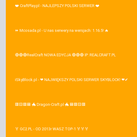
❤️ CraftPlay.pl - NAJLEPSZY POLSKI SERWER ❤️
⏩ Mcosada.pl - U nas serwery na wersjach: 1.16.5! 🔥
🔴🔴🔴RealCraft NOWA EDYCJA 🔴🔴🔴 IP: REALCRAFT.PL
iSkyBlock.pl - ❤ NAJWIĘKSZY POLSKI SERWER SKYBLOCK! ❤✔
🟥🟨🟩🟦 🐲 Dragon-Craft.pl 🐲 🟦🟩🟨🟥
🏅 GC2.PL - OD 2013r WASZ TOP-1 🏅🏅🏅