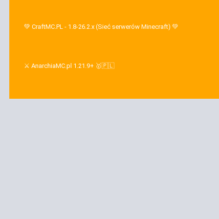
💚 CraftMC.PL - 1.8-26.2.x (Sieć serwerów Minecraft) 💚
⚔️ AnarchiaMC.pl 1.21.9+ 🥇🇵🇱