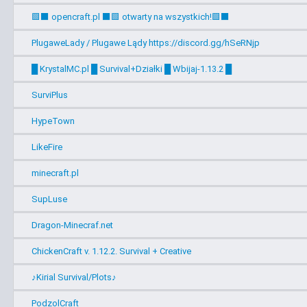
🟩⬛ opencraft.pl ⬛🟩 otwarty na wszystkich!🟩⬛
PlugaweLady / Plugawe Lądy https://discord.gg/hSeRNjp
█ KrystalMC.pl █ Survival+Działki █ Wbijaj-1.13.2 █
SurviPlus
HypeTown
LikeFire
minecraft.pl
SupLuse
Dragon-Minecraf.net
ChickenCraft v. 1.12.2. Survival + Creative
♪Kirial Survival/Plots♪
PodzolCraft